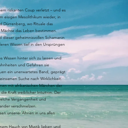
inem riskanten Coup verletzt – und es
im eisigen Mesolithikum wieder, in
d Dürrenberg, wo Rituale das
re Mächte das Leben bestimmen.
d dieser geheimnisvollen Schamanin
 deren Wissen tief in den Ursprüngen
s Wissen hinter sich zu lassen und
wohnheiten und Gefahren sie
auen ein unerwartetes Band, geprägt
einsamen Suche nach Wirklichkeit.
en mit afrikanischen Märchen der
die Kraft weiblicher Intuition. Der
 welche Vergangenheit und
ander verschmelzen.
sen unserer Ahnen in uns allen
einem Hauch von Mystik lieben und