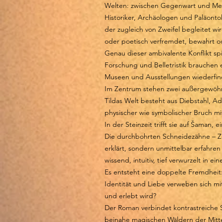
Welten: zwischen Gegenwart und Meso
Historiker, Archäologen und Paläonto
der zugleich von Zweifel begleitet wi
oder poetisch verfremdet, bewahrt od
Genau dieser ambivalente Konflikt sp
Forschung und Belletristik brauchen 
Museen und Ausstellungen wiederfind
Im Zentrum stehen zwei außergewöhnl
Tildas Welt besteht aus Diebstahl, Ad
physischer wie symbolischer Bruch mit 
In der Steinzeit trifft sie auf Šaman
Die durchbohrten Schneidezähne – Zeic
erklärt, sondern unmittelbar erfahren
wissend, intuitiv, tief verwurzelt in 
Es entsteht eine doppelte Fremdheit:
Identität und Liebe verweben sich mi
und erlebt wird?
Der Roman verbindet kontrastreiche 
beinahe magischen Wäldern der Mittel