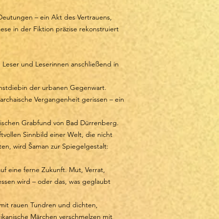
 Deutungen – ein Akt des Vertrauens,
se in der Fiktion präzise rekonstruiert
e Leser und Leserinnen anschließend in
unstdiebin der urbanen Gegenwart.
e archaische Vergangenheit gerissen – ein
lithischen Grabfund von Bad Dürrenberg.
ollen Sinnbild einer Welt, die nicht
rten, wird Šaman zur Spiegelgestalt:
f eine ferne Zukunft. Mut, Verrat,
essen wird – oder das, was geglaubt
mit rauen Tundren und dichten,
frikanische Märchen verschmelzen mit