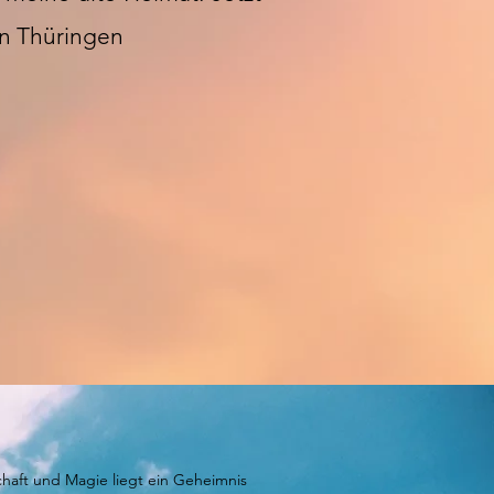
 in Thüringen
haft und Magie liegt ein Geheimnis