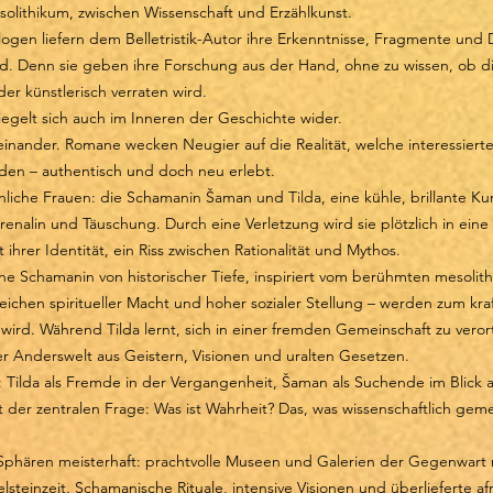
lithikum, zwischen Wissenschaft und Erzählkunst.
logen liefern dem Belletristik-Autor ihre Erkenntnisse, Fragmente und
rd. Denn sie geben ihre Forschung aus der Hand, ohne zu wissen, ob die
er künstlerisch verraten wird.
iegelt sich auch im Inneren der Geschichte wider.
einander. Romane wecken Neugier auf die Realität, welche interessiert
en – authentisch und doch neu erlebt.
iche Frauen: die Schamanin Šaman und Tilda, eine kühle, brillante K
renalin und Täuschung. Durch eine Verletzung wird sie plötzlich in ein
ihrer Identität, ein Riss zwischen Rationalität und Mythos.
, eine Schamanin von historischer Tiefe, inspiriert vom berühmten meso
hen spiritueller Macht und hoher sozialer Stellung – werden zum kraftv
 wird. Während Tilda lernt, sich in einer fremden Gemeinschaft zu vero
einer Anderswelt aus Geistern, Visionen und uralten Gesetzen.
 Tilda als Fremde in der Vergangenheit, Šaman als Suchende im Blick au
t der zentralen Frage: Was ist Wahrheit? Das, was wissenschaftlich gem
Sphären meisterhaft: prachtvolle Museen und Galerien der Gegenwart 
steinzeit. Schamanische Rituale, intensive Visionen und überlieferte a