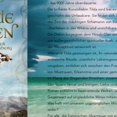
- das 9000 Jahre überdauerte.
Die brillante Kunstdiebin Tilda wird bei e
geschieht das Unfassbare: Sie findet sich 
der Zeit der mächtigen Schamanin von Ba
Überleben in der Wildnis und unsichtba
Die Diebin begegnet dem Hirsch-Clan un
von außergewöhnlicher spiritueller Kraft,
der Menschheit verwurzelt ist.
Während Tilda gezwungen ist, ihr rationale
archaische Rituale, urzeitliche Lebensge
umgeben, entfaltet sich zwischen den Fr
von Misstrauen, Erkenntnis und einer gem
Im Klang der Singenden Knochen, zusamm
San, lauern Verrat und Intrigen, Liebe und 
Roman entführt in faszinierende Welten,
Gegenwart auf unglaubliche Weise mitein
Was hallt von unserem ursprünglichen Wis
wider?
Für alle, die historischen Abenteuer mit 